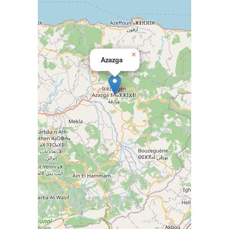
×
Azazga