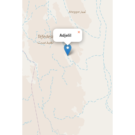
×
Adjelil