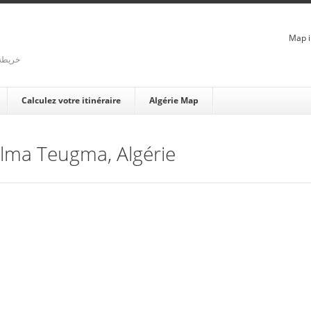
Map i
rienne - خريطة الجزائر
Calculez votre itinéraire
Algérie Map
 Alma Teugma, Algérie