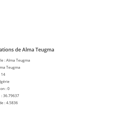
ations de Alma Teugma
le :
Alma Teugma
lma Teugma
:
14
lgérie
ion :
0
 :
36.79637
de :
4.5836