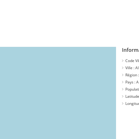
Inform
Code Vil
Ville :
A
Région 
Pays :
A
Populat
Latitude
Longitu