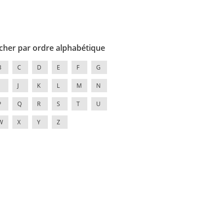
cher par ordre alphabétique
B
C
D
E
F
G
J
K
L
M
N
P
Q
R
S
T
U
W
X
Y
Z