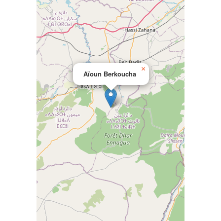
×
Aïoun Berkoucha