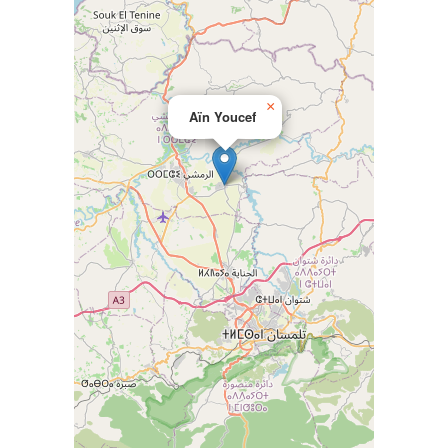
×
Aïn Youcef