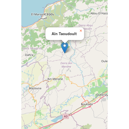
×
Aïn Taoudoult