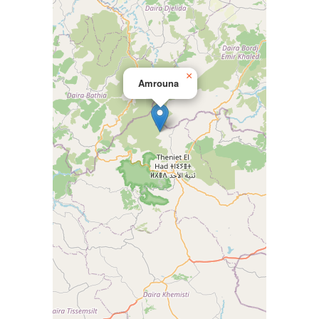
×
Amrouna