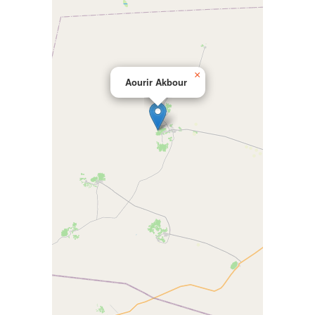
×
Aourir Akbour