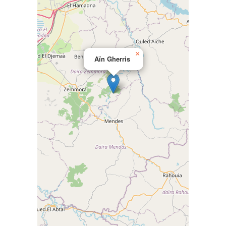
×
Aïn Gherris