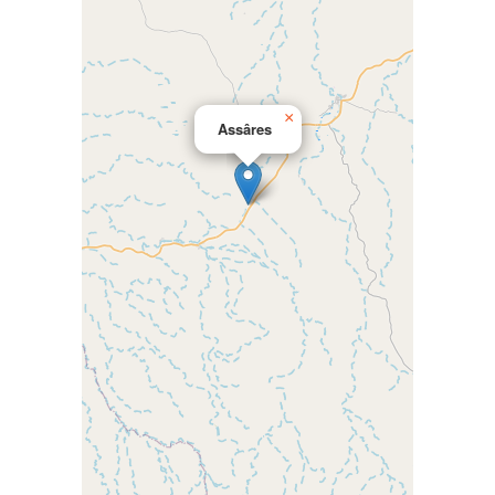
×
Assâres