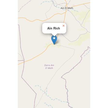
×
Aïn Rich