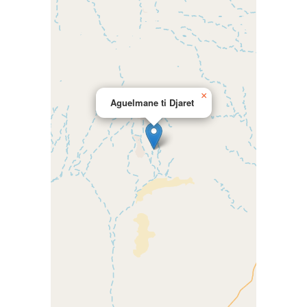
×
Aguelmane ti Djaret