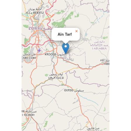
×
Aïn Tarf