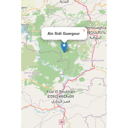
×
Aïn Sidi Guergour