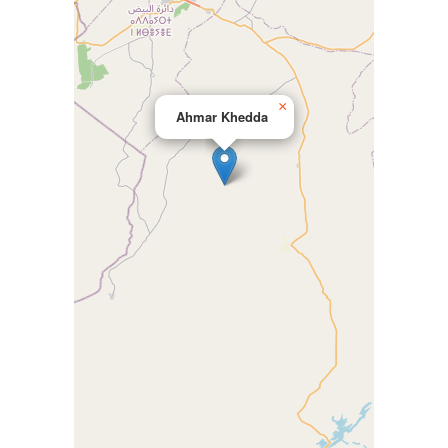
×
Ahmar Khedda