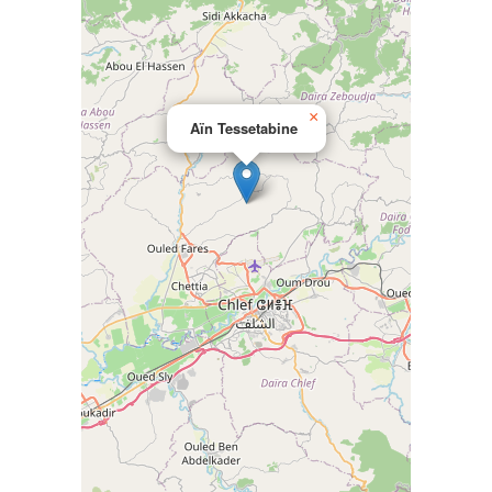
×
Aïn Tessetabine