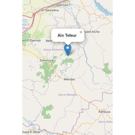
×
Aïn Tefeur