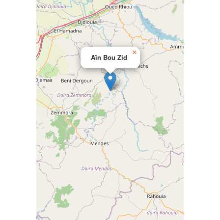
×
Aïn Bou Zid