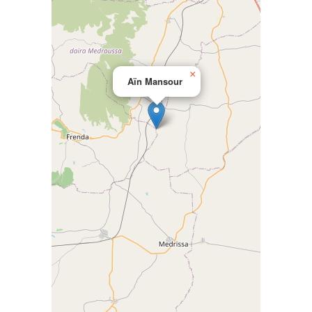
×
Aïn Mansour