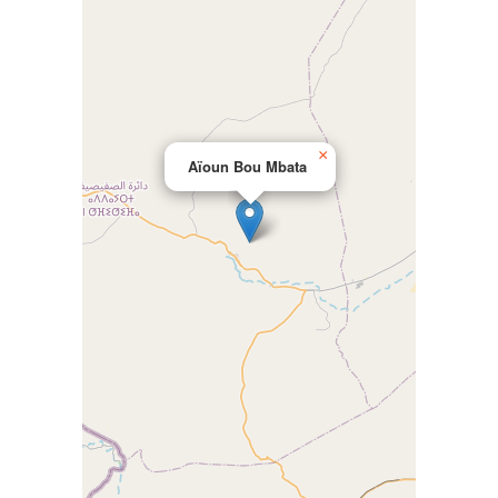
×
Aïoun Bou Mbata