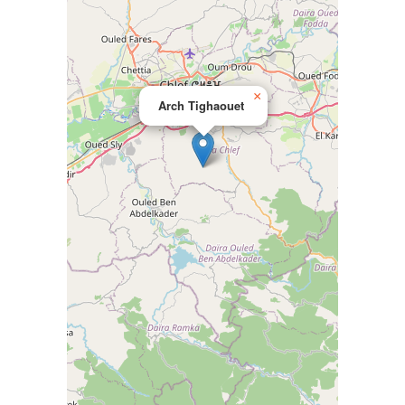
×
Arch Tighaouet