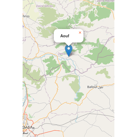
×
Aouf