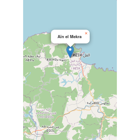
×
Aïn el Mekra