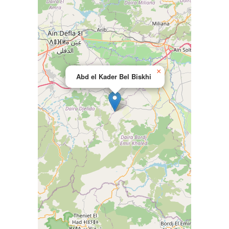
×
Abd el Kader Bel Biskhi