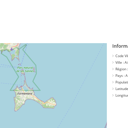
Inform
Code Vil
Ville :
Ai
Région 
Pays :
A
Populat
Latitude
Longitu