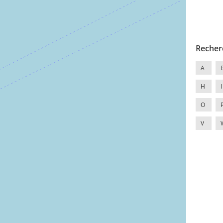
Recher
A
H
I
O
V