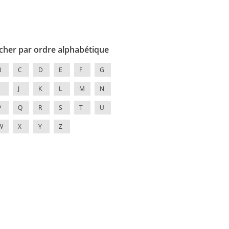
cher par ordre alphabétique
B
C
D
E
F
G
J
K
L
M
N
P
Q
R
S
T
U
W
X
Y
Z