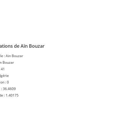
ations de Aïn Bouzar
le :
Aïn Bouzar
n Bouzar
:
41
lgérie
ion :
0
 :
36.4609
de :
1.40175