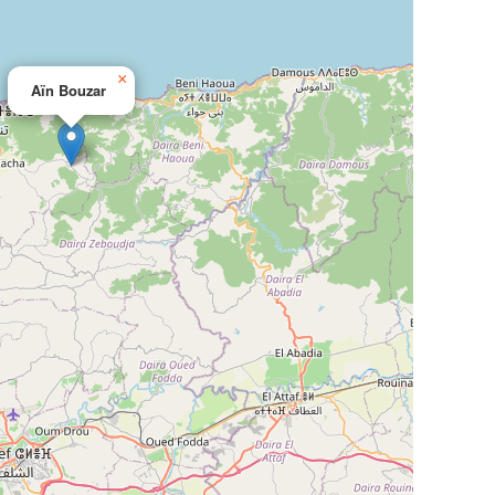
×
Aïn Bouzar