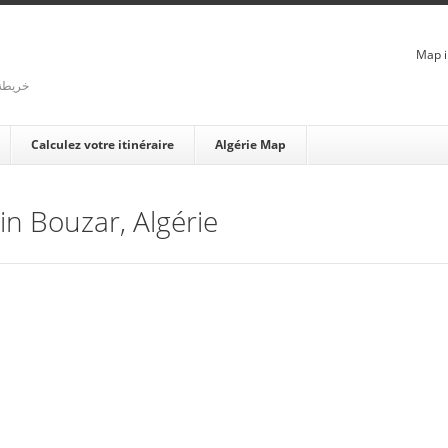
Map i
rienne - خريطة الجزائر
Calculez votre itinéraire
Algérie Map
Ain Bouzar, Algérie