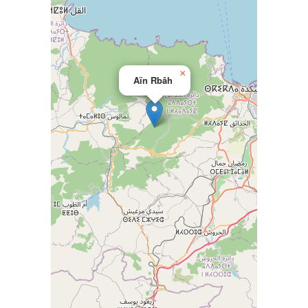
×
Aïn Rbâh