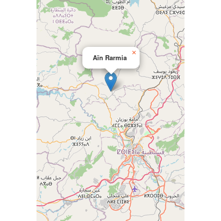
×
Aïn Rarmia