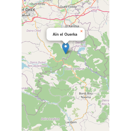
×
Aïn el Ouerka