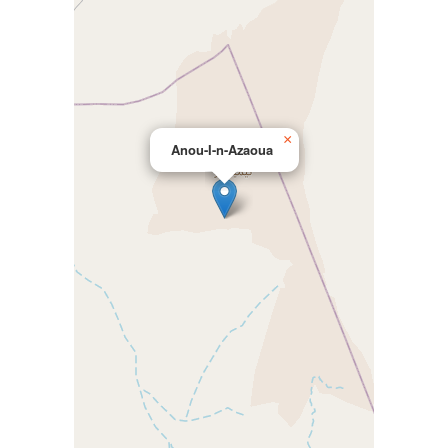
×
Anou-I-n-Azaoua