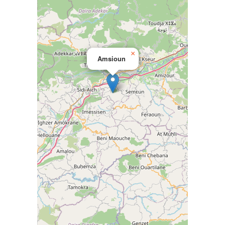
×
Amsioun