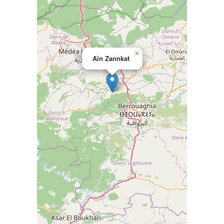
×
Aïn Zannkat