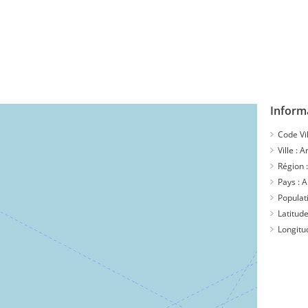
Inform
Code Vil
Ville :
Ar
Région 
Pays :
A
Populat
Latitude
Longitu