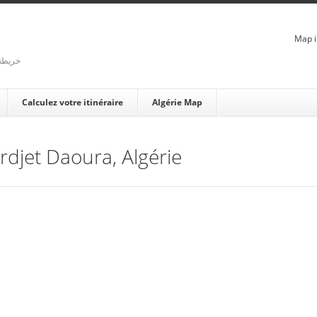
Map i
rienne - خريطة الجزائر
Calculez votre itinéraire
Algérie Map
Ardjet Daoura, Algérie