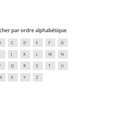
cher par ordre alphabétique
B
C
D
E
F
G
J
K
L
M
N
P
Q
R
S
T
U
W
X
Y
Z