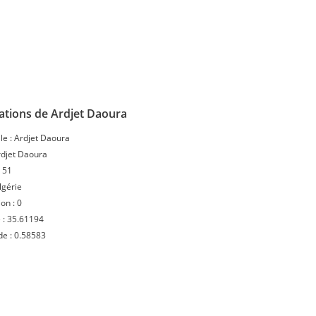
ations de Ardjet Daoura
le :
Ardjet Daoura
djet Daoura
:
51
lgérie
ion :
0
 :
35.61194
de :
0.58583