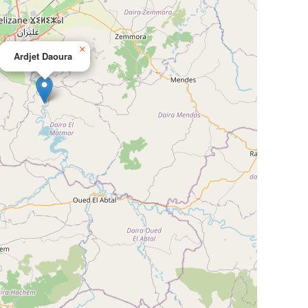
×
Ardjet Daoura