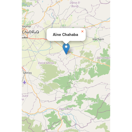
×
Aïne Chahaba