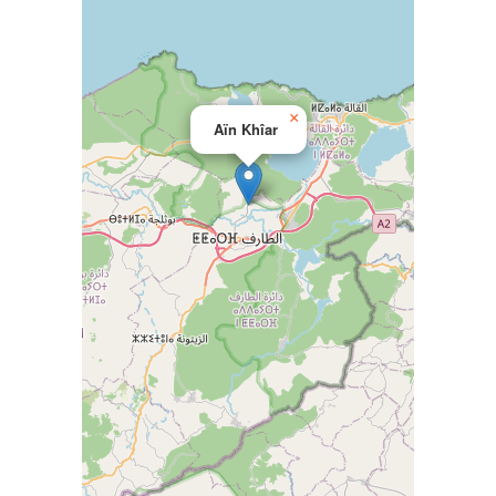
×
Aïn Khîar