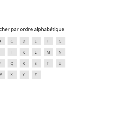
cher par ordre alphabétique
B
C
D
E
F
G
J
K
L
M
N
P
Q
R
S
T
U
W
X
Y
Z