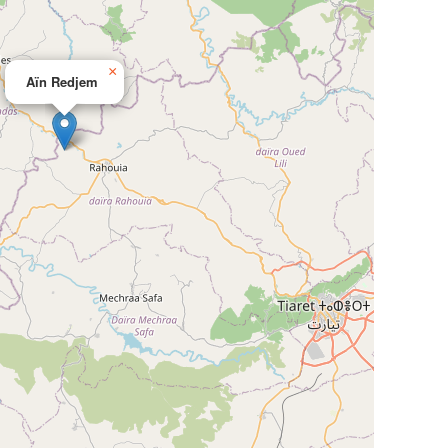
×
Aïn Redjem