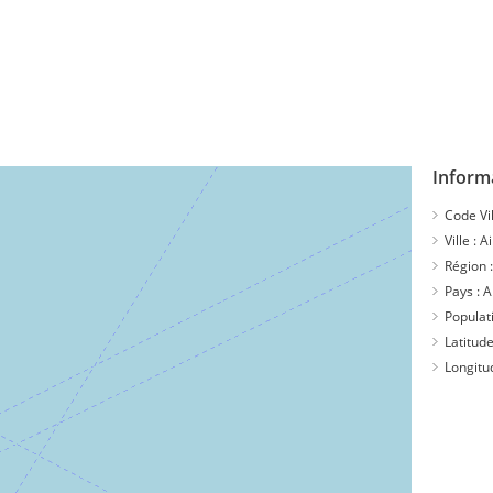
Inform
Code Vil
Ville :
A
Région 
Pays :
A
Populat
Latitude
Longitu