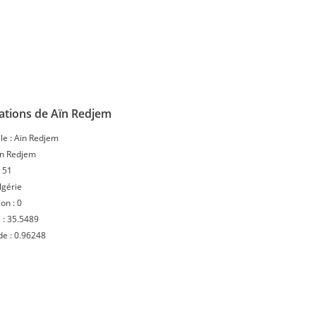
ations de Aïn Redjem
le :
Aïn Redjem
in Redjem
:
51
lgérie
ion :
0
 :
35.5489
de :
0.96248