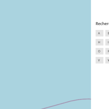
Recher
A
H
I
O
V