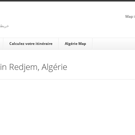
Map i
rienne - خريطة الجزائر
Calculez votre itinéraire
Algérie Map
Ain Redjem, Algérie