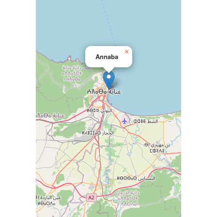
×
Annaba