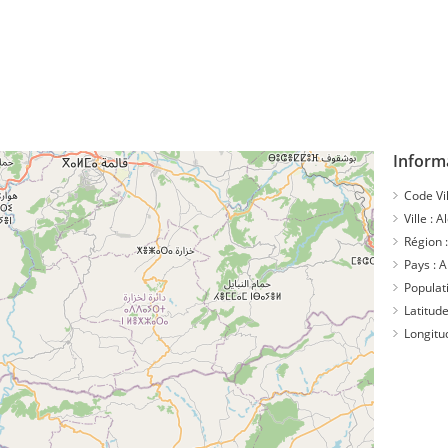
Inform
Code Vil
Ville :
A
Région 
Pays :
A
Populat
Latitude
Longitu