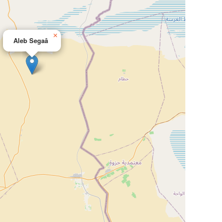
×
Aleb Segaâ