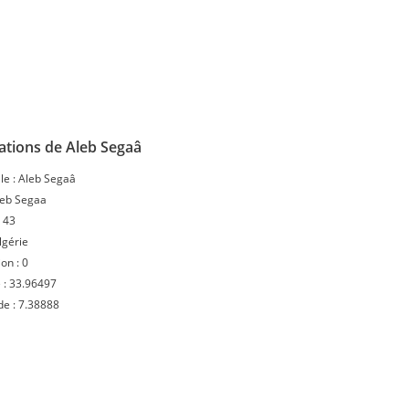
ations de Aleb Segaâ
le :
Aleb Segaâ
leb Segaa
:
43
lgérie
ion :
0
 :
33.96497
de :
7.38888