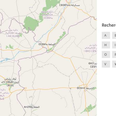
Recher
A
H
I
O
V