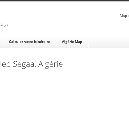
Map i
rienne - خريطة الجزائر
Calculez votre itinéraire
Algérie Map
Aleb Segaa, Algérie