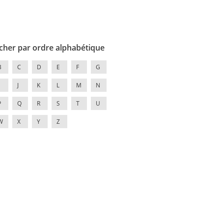
cher par ordre alphabétique
B
C
D
E
F
G
J
K
L
M
N
P
Q
R
S
T
U
W
X
Y
Z