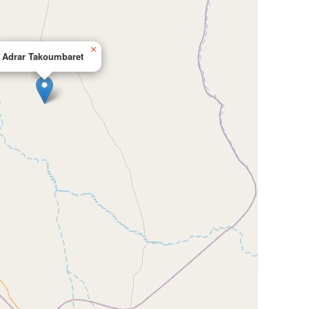
×
Adrar Takoumbaret