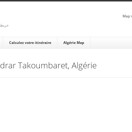
Map i
rienne - خريطة الجزائر
Calculez votre itinéraire
Algérie Map
 Adrar Takoumbaret, Algérie