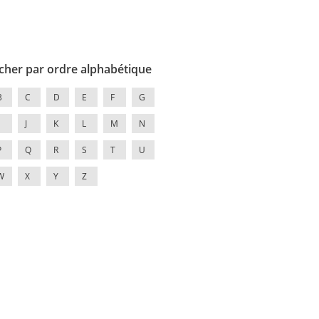
cher par ordre alphabétique
B
C
D
E
F
G
J
K
L
M
N
P
Q
R
S
T
U
W
X
Y
Z