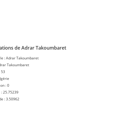
ations de Adrar Takoumbaret
le :
Adrar Takoumbaret
drar Takoumbaret
:
53
lgérie
ion :
0
 :
25.75239
de :
3.50962