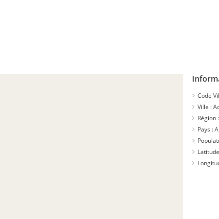
Inform
Code Vil
Ville :
A
Région 
Pays :
A
Populat
Latitude
Longitu