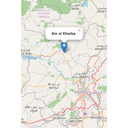
×
Aïn el Kherba