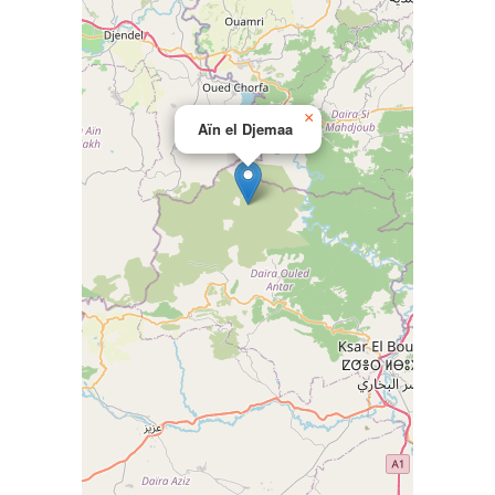
×
Aïn el Djemaa