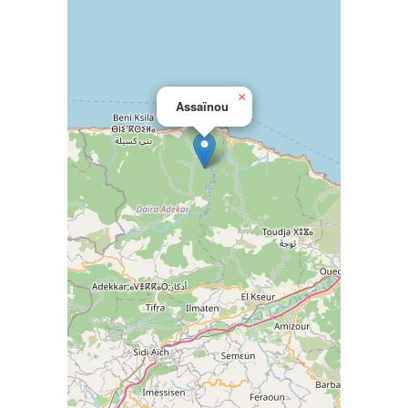
×
Assaïnou