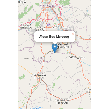
×
Aïoun Bou Merzoug