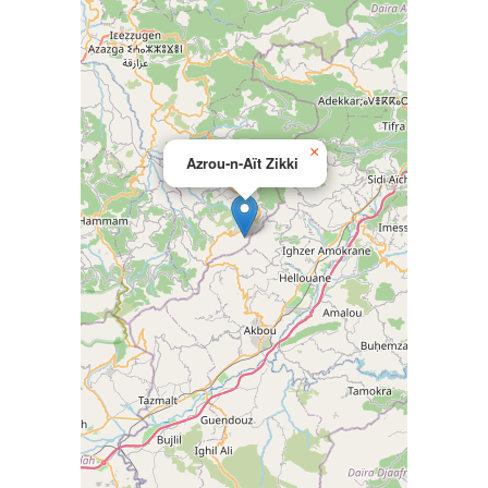
×
Azrou-n-Aït Zikki