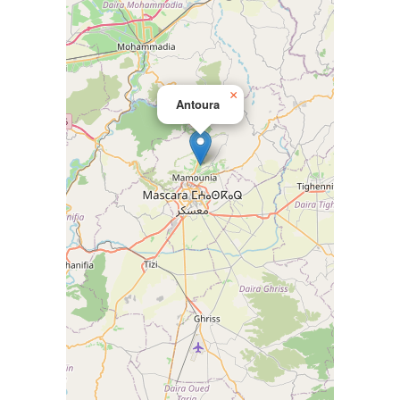
×
Antoura